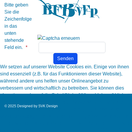
Bitte geben
Sie die
Zeichenfolge
in das
unten
stehende
Feld ein.
Wir setzen auf unserer Website Cookies ein. Einige von ihnen
sind essenziell (z.B. für das Funktionieren dieser Website),
während andere uns helfen unser Onlineangebot zu
verbessern und wirtschaftlich zu betreiben. Sie können dies
akzeptieren oder auf die Schaltfläche "Alles ablehnen" klicken,
in diesem Fall stehen Ihnen möglicherweise nicht mehr alle
© 2025 Designed by
SVK Design
Funktionen dieser Homepage zur Verfügung. Diese Seite
verwendet Google Fonts, mit der Nutzung dieser Seite stimmen
GTranslate
Sie diesem Dienst zu. Nähere Hinweise erhalten Sie in unserer
Footer_menu
Datenschutzerklärung.