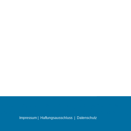
ährend andere uns helfen unser Onlineangebot zu verbessern und
ehen Ihnen möglicherweise nicht mehr alle Funktionen dieser
Footer_menu
ähere Hinweise erhalten Sie in unserer Datenschutzerklärung.
Impressum
|
Haftungsausschluss
|
Datenschutz