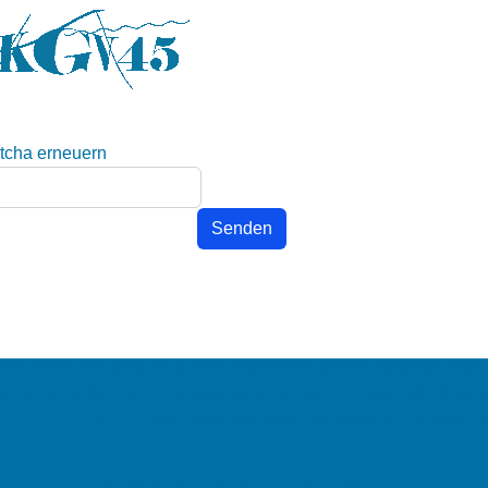
sind essenziell (z.B. für das Funktionieren dieser Website), w
uf die Schaltfläche "Alles ablehnen" klicken, in diesem Fall st
mit der Nutzung dieser Seite stimmen Sie diesem Dienst zu. N
Zur Datenschutzerklärung
Impressum