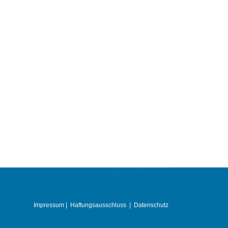
ährend andere uns helfen unser Onlineangebot zu verbessern und
ehen Ihnen möglicherweise nicht mehr alle Funktionen dieser
Footer_menu
ähere Hinweise erhalten Sie in unserer Datenschutzerklärung.
Impressum
|
Haftungsausschluss
|
Datenschutz