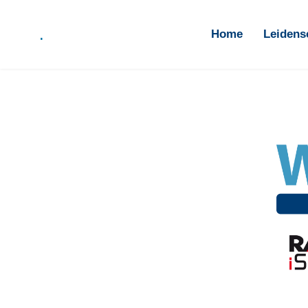
.
Home
Leidensc