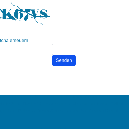
sind essenziell (z.B. für das Funktionieren dieser Website), w
uf die Schaltfläche "Alles ablehnen" klicken, in diesem Fall st
mit der Nutzung dieser Seite stimmen Sie diesem Dienst zu. N
Zur Datenschutzerklärung
Impressum